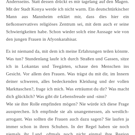
Andersseins. Statt dessen drückt es mir tagelang auf den Magen.
Mit der Stadt Konya werde ich nicht warm. Ein deutschtürkischer
Mann aus Mannheim erklärt mir, dass dies hier ein
tiefkonservatives religiöses Zentrum sei, mit dem auch er seine
Schwierigkeiten habe. Schon wieder solch eine Aussage wie von
den jungen Frauen in Afyonkarahisar.
Es ist niemand da, mit dem ich meine Erfahrungen teilen könnte.
Was tun? Stundenlang laufe ich durch Straßen und Gassen, sitze
ich in Lokantas und Teegärten, schaue den Menschen ins
Gesicht. Vor allem den Frauen. Was trägst du mit dir, im Innern
deiner schweren, alles bedeckenden Kleidung und der vollen
Markttaschen?, frage ich mich. Was erträumst du dir? Was macht
dich glücklich? Was gibt dir Lebensfreude und -sinn?
Wie sie ihre Rolle empfinden mögen? Nie würde ich diese Frage
aussprechen. Ich empfinde sie als unangemessen, als westlich-
arrogant. Was sollten die Frauen auch dazu sagen? Sie laufen ja
immer schon in ihren Schuhen. In der Regel haben sie noch
niemals ihr Land, oftmals noch nicht einmal ihre Region