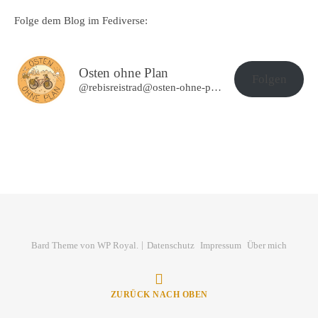
Folge dem Blog im Fediverse:
Osten ohne Plan
Folgen
@rebisreistrad@osten-ohne-plan.de
Bard Theme von
WP Royal
.
Datenschutz
Impressum
Über mich
ZURÜCK NACH OBEN